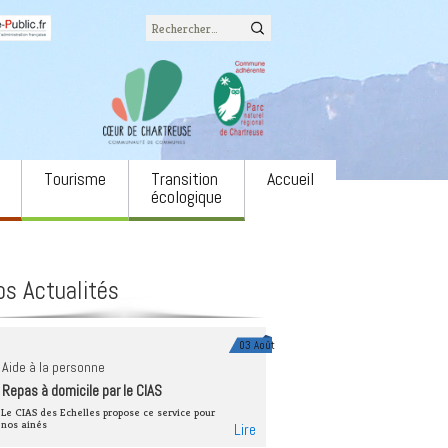
Rechercher :
Tourisme
Transition
Accueil
écologique
Office du tourisme
L’eau
associatifs
Camping LE COZON
Biodiversité
os Actualités
ons
Site naturel du cirque de
Agriculture et
St Même
alimentation
 annonces
Via Ferrata
Énergie
03 Août
ulture
Aide à la personne
Neige
Forêts et filière bois
Repas à domicile par le CIAS
e spectacle Notre
Autres équipements
Économie circulaire
Le CIAS des Echelles propose ce service pour
nos ainés
Lire
Mobilités