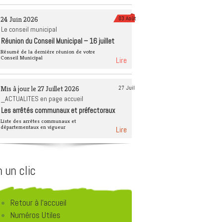
èque
Tourisme 4 saisons
24 Juin 2026
03 Août
Déchets et recyclage
Le conseil municipal
Réunion du Conseil Municipal – 16 juillet
Éducation à
2026
l’environnement
Résumé de la derniére réunion de votre
Conseil Municipal
Lire
Mis à jour le 27 Juillet 2026
27 Juil
_ACTUALITES en page accueil
Les arrêtés communaux et préfectoraux
Liste des arrêtes communaux et
départementaux en vigueur
Lire
 un clic
Retour à l'accueil
Numéros Utiles