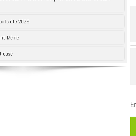
de la région du
 SIAEP du Thiers
Service public
Biblioth
 mixte de l’Avant-
Se déplacer
arifs été 2026
voyard – SMAPS
Se loger
t
partemental
aint-Même
gement du Guiers
s affluents –
rtreuse
En