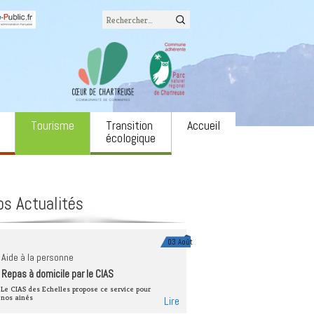
Rechercher :
Tourisme
Transition
Accueil
écologique
Office du tourisme
L’eau
associatifs
Camping LE COZON
Biodiversité
os Actualités
ons
Site naturel du cirque de
Agriculture et
St Même
alimentation
 annonces
Via Ferrata
Énergie
03 Août
ulture
Aide à la personne
Neige
Forêts et filière bois
Repas à domicile par le CIAS
e spectacle Notre
Autres équipements
Économie circulaire
Le CIAS des Echelles propose ce service pour
nos ainés
Lire
Mobilités