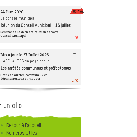
èque
Tourisme 4 saisons
24 Juin 2026
03 Août
Déchets et recyclage
Le conseil municipal
Réunion du Conseil Municipal – 16 juillet
Éducation à
2026
l’environnement
Résumé de la derniére réunion de votre
Conseil Municipal
Lire
Mis à jour le 27 Juillet 2026
27 Juil
_ACTUALITES en page accueil
Les arrêtés communaux et préfectoraux
Liste des arrêtes communaux et
départementaux en vigueur
Lire
 un clic
Retour à l'accueil
Numéros Utiles