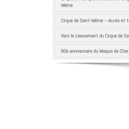
potable 
Même
Enquêtes publiques
Thiers –
Le conseil municipal
Syndicat
Cirque de Saint-Même – Accès et t
s’engage …
Pays sa
Portrait de territoire
Syndica
interdé
Vers le classement du Cirque de S
Réglementation
d’aména
et de se
Foncier
SIAGA
80e anniversaire du Maquis de Cha
Connaître, préserver,
promouvoir notre
environnement
Sites en référence
Dans les médias !