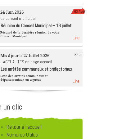
èque
Tourisme 4 saisons
24 Juin 2026
03 Août
Déchets et recyclage
Le conseil municipal
Réunion du Conseil Municipal – 16 juillet
Éducation à
2026
l’environnement
Résumé de la derniére réunion de votre
Conseil Municipal
Lire
Mis à jour le 27 Juillet 2026
27 Juil
_ACTUALITES en page accueil
Les arrêtés communaux et préfectoraux
Liste des arrêtes communaux et
départementaux en vigueur
Lire
 un clic
Retour à l'accueil
Numéros Utiles