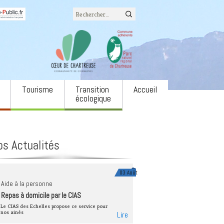
Rechercher :
Tourisme
Transition
Accueil
écologique
Office du tourisme
L’eau
associatifs
Camping LE COZON
Biodiversité
os Actualités
ons
Site naturel du cirque de
Agriculture et
St Même
alimentation
 annonces
Via Ferrata
Énergie
03 Août
ulture
Aide à la personne
Neige
Forêts et filière bois
Repas à domicile par le CIAS
e spectacle Notre
Autres équipements
Économie circulaire
Le CIAS des Echelles propose ce service pour
nos ainés
Lire
Mobilités