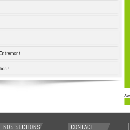
’Entremont !
ics !
Abo
NOS SECTIONS
CONTACT