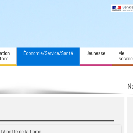
ation
Économie/Service/Santé
Jeunesse
Vie
toire
sociale
ment Savoie
Offres d’emploi
Petite enfance
AADEC
Auvergne-Rhône-
Toutes les entreprises
École
Locaux 
N
Hôtellerie et restauration
Cantine
Animati
auté de
es cœur de
Commerces, services,
Garderie
Petites
use
artisanat
Collège
Art et c
urel régional de
Santé et sécurité
use – PNRC
transport
Salle d
Services d’urgence
Dame
t intercommunal
ion en eau
Aide à la personne
Sport
à l’Alpette de la Dame