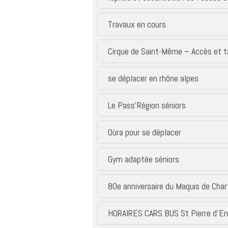
potable 
Enquêtes publiques
Thiers –
Travaux en cours
Le conseil municipal
Syndicat
s’engage …
Pays sa
Cirque de Saint-Même – Accès et t
Portrait de territoire
Syndica
interdé
Réglementation
d’aména
se déplacer en rhône alpes
et de se
Foncier
SIAGA
Connaître, préserver,
Le Pass’Région séniors
promouvoir notre
environnement
Oùra pour se déplacer
Sites en référence
Dans les médias !
Gym adaptée séniors
80e anniversaire du Maquis de Cha
HORAIRES CARS BUS St Pierre d’E