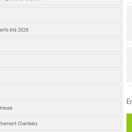
de la région du
 SIAEP du Thiers
Service public
Biblioth
 mixte de l’Avant-
Se déplacer
voyard – SMAPS
Se loger
arifs été 2026
t
partemental
gement du Guiers
s affluents –
En
rtreuse
ntremont-Chambéry