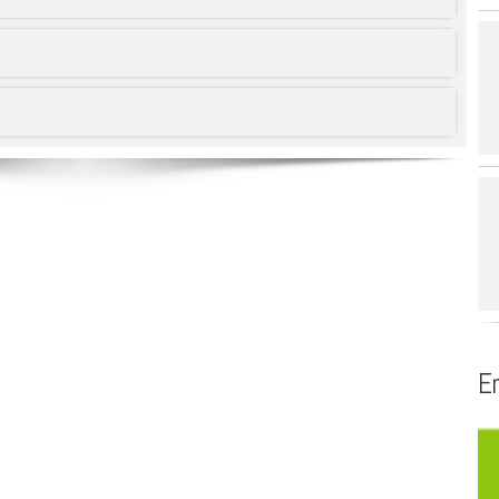
de la région du
 SIAEP du Thiers
Service public
Biblioth
 mixte de l’Avant-
Se déplacer
voyard – SMAPS
Se loger
t
partemental
gement du Guiers
s affluents –
En