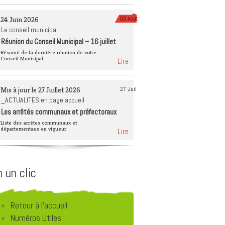
èque
Tourisme 4 saisons
24 Juin 2026
03 Août
Déchets et recyclage
Le conseil municipal
Réunion du Conseil Municipal – 16 juillet
Éducation à
2026
l’environnement
Résumé de la derniére réunion de votre
Conseil Municipal
Lire
Mis à jour le 27 Juillet 2026
27 Juil
_ACTUALITES en page accueil
Les arrêtés communaux et préfectoraux
Liste des arrêtes communaux et
départementaux en vigueur
Lire
 un clic
Retour à l'accueil
Numéros Utiles