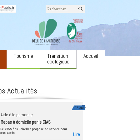
Rechercher :
Tourisme
Transition
Accueil
écologique
Office du tourisme
L’eau
associatifs
Camping LE COZON
Biodiversité
os Actualités
ons
Site naturel du cirque de
Agriculture et
St Même
alimentation
 annonces
Via Ferrata
Énergie
03 Août
ulture
Aide à la personne
Neige
Forêts et filière bois
Repas à domicile par le CIAS
e spectacle Notre
Autres équipements
Économie circulaire
Le CIAS des Echelles propose ce service pour
nos ainés
Lire
Mobilités