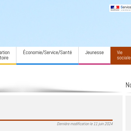
ation
Économie/Service/Santé
Jeunesse
Vie
toire
sociale
ment Savoie
Offres d’emploi
Petite enfance
AADEC
Auvergne-Rhône-
Toutes les entreprises
École
Locaux 
N
Hôtellerie et restauration
Cantine
Animati
auté de
es cœur de
Commerces, services,
Garderie
Petites
use
artisanat
Collège
Art et c
urel régional de
Santé et sécurité
use – PNRC
transport
Salle d
Services d’urgence
Dame
t intercommunal
Dernière modification le 11 juin 2024
ion en eau
Aide à la personne
Sport