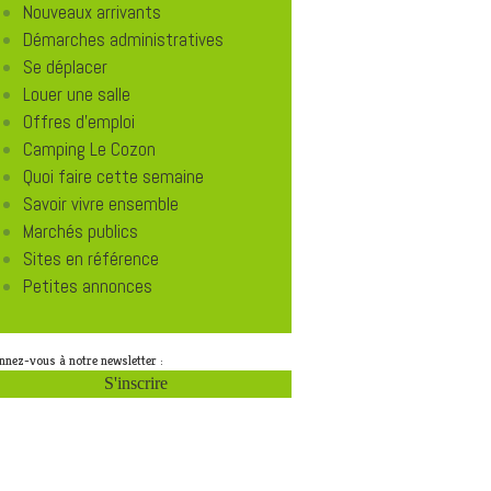
Nouveaux arrivants
Démarches administratives
Se déplacer
Louer une salle
Offres d'emploi
Camping Le Cozon
Quoi faire cette semaine
Savoir vivre ensemble
Marchés publics
Sites en référence
Petites annonces
nnez-vous à notre newsletter :
S'inscrire