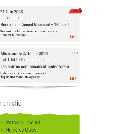
èque
Tourisme 4 saisons
24 Juin 2026
03 Août
Déchets et recyclage
Le conseil municipal
Réunion du Conseil Municipal – 16 juillet
Éducation à
2026
l’environnement
Résumé de la derniére réunion de votre
Conseil Municipal
Lire
Mis à jour le 27 Juillet 2026
27 Juil
_ACTUALITES en page accueil
Les arrêtés communaux et préfectoraux
Liste des arrêtes communaux et
départementaux en vigueur
Lire
 un clic
Retour à l'accueil
Numéros Utiles