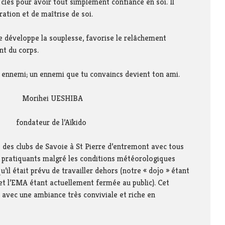
 clés pour avoir tout simplement confiance en soi. Il
ation et de maîtrise de soi.
ue développe la souplesse, favorise le relâchement
nt du corps.
 ennemi; un ennemi que tu convaincs devient ton ami.
UESHIBA
 l’Aïkido
bs des clubs de Savoie à St Pierre d’entremont avec tous
28 pratiquants malgré les conditions météorologiques
il était prévu de travailler dehors (notre « dojo » étant
 et l’EMA étant actuellement fermée au public). Cet
e avec une ambiance très conviviale et riche en