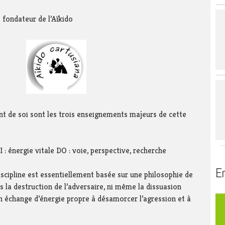
de la région du
 SIAEP du Thiers
Service public
Biblioth
e fondateur de l’Aïkido
 mixte de l’Avant-
Se déplacer
voyard – SMAPS
Se loger
t
partemental
gement du Guiers
s affluents –
t de soi sont les trois enseignements majeurs de cette
I : énergie vitale DO : voie, perspective, recherche
En
iscipline est essentiellement basée sur une philosophie de
s la destruction de l’adversaire, ni même la dissuasion
 un échange d’énergie propre à désamorcer l’agression et à