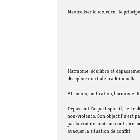
potable 
Enquêtes publiques
Thiers –
Neutraliser la violence : le princip
Le conseil municipal
Syndicat
s’engage …
Pays sa
Portrait de territoire
Syndica
interdé
Réglementation
d’aména
et de se
Foncier
SIAGA
Connaître, préserver,
promouvoir notre
Harmonie, équilibre et dépassemen
environnement
discipline martiale traditionnelle.
Sites en référence
Dans les médias !
AI : union, unification, harmonie K
Dépassant l’aspect sportif, cette d
non-violence. Son objectif n’est pa
par la crainte, mais au contraire,
évacuer la situation de conflit.