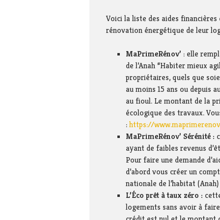
potable 
Enquêtes publiques
Thiers –
Voici la liste des aides financière
Le conseil municipal
Syndicat
rénovation énergétique de leur log
s’engage …
Pays sa
Portrait de territoire
Syndica
MaPrimeRénov’
: elle remp
interdé
de l’Anah “Habiter mieux agil
Réglementation
d’aména
et de se
propriétaires, quels que soi
Foncier
SIAGA
au moins 15 ans ou depuis a
Connaître, préserver,
au fioul. Le montant de la p
promouvoir notre
écologique des travaux. Vou
environnement
:
https://www.maprimerenov.
Sites en référence
MaPrimeRénov’ Sérénité :
c
Dans les médias !
ayant de faibles revenus d’ê
Pour faire une demande d’aid
d’abord vous créer un compte
nationale de l’habitat (Anah)
L’Éco prêt à taux zéro :
cett
logements sans avoir à faire 
crédit est nul et le montant 