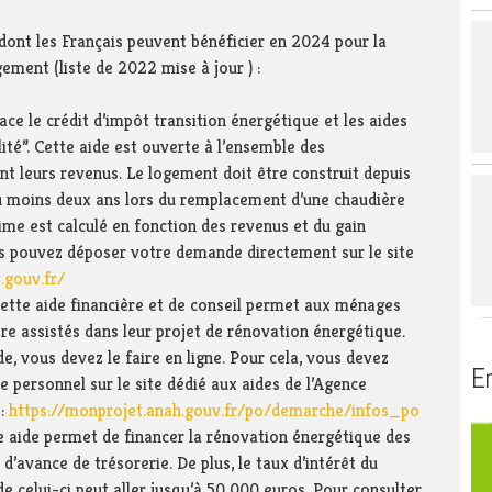
de la région du
 SIAEP du Thiers
Service public
Biblioth
s dont les Français peuvent bénéficier en 2024 pour la
 mixte de l’Avant-
Se déplacer
ement (liste de 2022 mise à jour ) :
voyard – SMAPS
Se loger
t
lace le crédit d’impôt transition énergétique et les aides
partemental
ité”. Cette aide est ouverte à l’ensemble des
gement du Guiers
s affluents –
ent leurs revenus. Le logement doit être construit depuis
u moins deux ans lors du remplacement d’une chaudière
rime est calculé en fonction des revenus et du gain
s pouvez déposer votre demande directement sur le site
gouv.fr/
ette aide financière et de conseil permet aux ménages
tre assistés dans leur projet de rénovation énergétique.
e, vous devez le faire en ligne. Pour cela, vous devez
En
 personnel sur le site dédié aux aides de l’Agence
 :
https://monprojet.anah.gouv.fr/po/demarche/infos_po
e aide permet de financer la rénovation énergétique des
d’avance de trésorerie. De plus, le taux d’intérêt du
de celui-ci peut aller jusqu’à 50 000 euros. Pour consulter