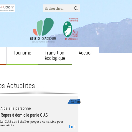
Rechercher :
Tourisme
Transition
Accueil
écologique
Office du tourisme
L’eau
associatifs
Camping LE COZON
Biodiversité
os Actualités
ons
Site naturel du cirque de
Agriculture et
St Même
alimentation
 annonces
Via Ferrata
Énergie
03 Août
ulture
Aide à la personne
Neige
Forêts et filière bois
Repas à domicile par le CIAS
e spectacle Notre
Autres équipements
Économie circulaire
Le CIAS des Echelles propose ce service pour
nos ainés
Lire
Mobilités