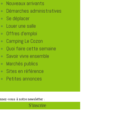
Nouveaux arrivants
Démarches administratives
Se déplacer
Louer une salle
Offres d'emploi
Camping Le Cozon
Quoi faire cette semaine
Savoir vivre ensemble
Marchés publics
Sites en référence
Petites annonces
nnez-vous à notre newsletter :
S'inscrire