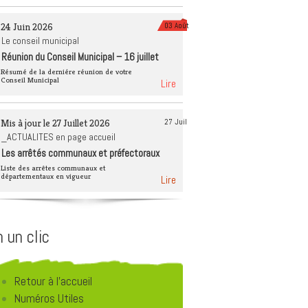
èque
Tourisme 4 saisons
24 Juin 2026
03 Août
Déchets et recyclage
Le conseil municipal
Réunion du Conseil Municipal – 16 juillet
Éducation à
2026
l’environnement
Résumé de la derniére réunion de votre
Conseil Municipal
Lire
Mis à jour le 27 Juillet 2026
27 Juil
_ACTUALITES en page accueil
Les arrêtés communaux et préfectoraux
Liste des arrêtes communaux et
départementaux en vigueur
Lire
 un clic
Retour à l'accueil
Numéros Utiles