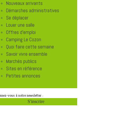
Nouveaux arrivants
Démarches administratives
Se déplacer
Louer une salle
Offres d'emploi
Camping Le Cozon
Quoi faire cette semaine
Savoir vivre ensemble
Marchés publics
Sites en référence
Petites annonces
nnez-vous à notre newsletter :
S'inscrire