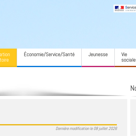
ation
Économie/Service/Santé
Jeunesse
Vie
toire
sociale
ment Savoie
Offres d’emploi
Petite enfance
AADEC
Auvergne-Rhône-
Toutes les entreprises
École
Locaux 
N
Hôtellerie et restauration
Cantine
Animati
auté de
es cœur de
Commerces, services,
Garderie
Petites
use
artisanat
Collège
Art et c
urel régional de
Santé et sécurité
use – PNRC
transport
Salle d
Services d’urgence
Dame
t intercommunal
Dernière modification le 08 juillet 2026
ion en eau
Aide à la personne
Sport