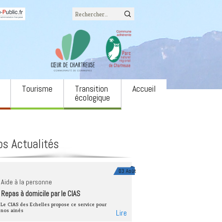
Rechercher :
Tourisme
Transition
Accueil
écologique
Office du tourisme
L’eau
associatifs
Camping LE COZON
Biodiversité
os Actualités
ons
Site naturel du cirque de
Agriculture et
St Même
alimentation
 annonces
Via Ferrata
Énergie
03 Août
ulture
Aide à la personne
Neige
Forêts et filière bois
Repas à domicile par le CIAS
e spectacle Notre
Autres équipements
Économie circulaire
Le CIAS des Echelles propose ce service pour
nos ainés
Lire
Mobilités