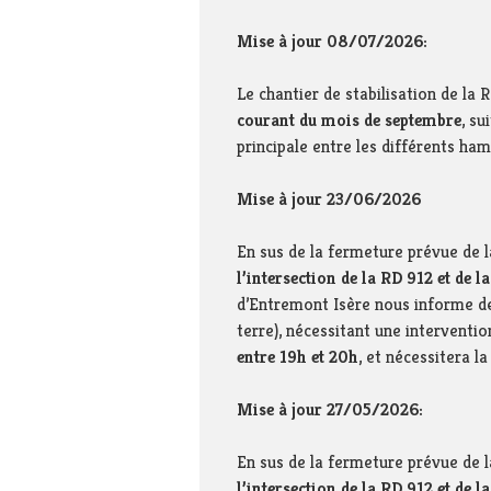
potable 
Enquêtes publiques
Thiers –
Mise à jour 08/07/2026:
Le conseil municipal
Syndicat
s’engage …
Pays sa
Le chantier de stabilisation de la 
Portrait de territoire
Syndica
courant du mois de septembre
, su
interdé
principale entre les différents h
Réglementation
d’aména
et de se
Foncier
SIAGA
Mise à jour 23/06/2026
Connaître, préserver,
promouvoir notre
En sus de la fermeture prévue de l
environnement
l’intersection de la RD 912 et de 
Sites en référence
d’Entremont Isère nous informe de 
Dans les médias !
terre), nécessitant une interventi
entre 19h et 20h
, et nécessitera la
Mise à jour 27/05/2026:
En sus de la fermeture prévue de l
l’intersection de la RD 912 et de 