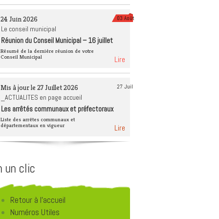
èque
Tourisme 4 saisons
24 Juin 2026
03 Août
Déchets et recyclage
Le conseil municipal
Réunion du Conseil Municipal – 16 juillet
Éducation à
2026
l’environnement
Résumé de la derniére réunion de votre
Conseil Municipal
Lire
Mis à jour le 27 Juillet 2026
27 Juil
_ACTUALITES en page accueil
Les arrêtés communaux et préfectoraux
Liste des arrêtes communaux et
départementaux en vigueur
Lire
 un clic
Retour à l'accueil
Numéros Utiles