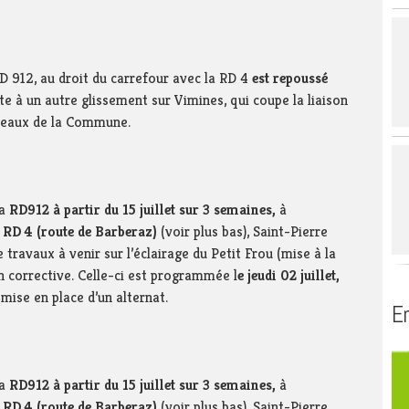
de la région du
 SIAEP du Thiers
Service public
Biblioth
 mixte de l’Avant-
Se déplacer
voyard – SMAPS
RD 912, au droit du carrefour avec la RD 4
est repoussé
Se loger
t
ite à un autre glissement sur Vimines, qui coupe la liaison
partemental
ameaux de la Commune.
gement du Guiers
s affluents –
a
RD912
à partir du 15 juillet sur 3 semaines,
à
la RD 4 (route de Barberaz)
(voir plus bas), Saint-Pierre
travaux à venir sur l’éclairage du Petit Frou (mise à la
on corrective. Celle-ci est programmée l
e jeudi 02 juillet,
 mise en place d’un alternat.
En
a
RD912
à partir du 15 juillet sur 3 semaines,
à
la RD 4 (route de Barberaz)
(voir plus bas), Saint-Pierre