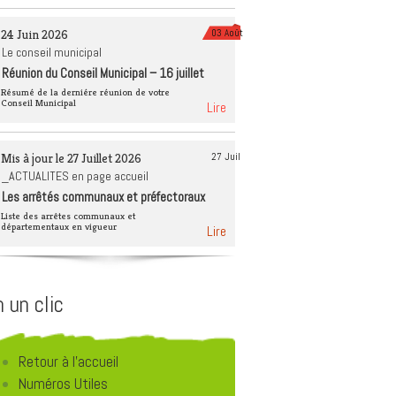
èque
Tourisme 4 saisons
24 Juin 2026
03 Août
Déchets et recyclage
Le conseil municipal
Réunion du Conseil Municipal – 16 juillet
Éducation à
2026
l’environnement
Résumé de la derniére réunion de votre
Conseil Municipal
Lire
Mis à jour le 27 Juillet 2026
27 Juil
_ACTUALITES en page accueil
Les arrêtés communaux et préfectoraux
Liste des arrêtes communaux et
départementaux en vigueur
Lire
 un clic
Retour à l'accueil
Numéros Utiles