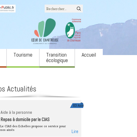
Rechercher :
Tourisme
Transition
Accueil
écologique
Office du tourisme
L’eau
associatifs
Camping LE COZON
Biodiversité
os Actualités
ons
Site naturel du cirque de
Agriculture et
St Même
alimentation
 annonces
Via Ferrata
Énergie
03 Août
ulture
Aide à la personne
Neige
Forêts et filière bois
Repas à domicile par le CIAS
e spectacle Notre
Autres équipements
Économie circulaire
Le CIAS des Echelles propose ce service pour
nos ainés
Lire
Mobilités