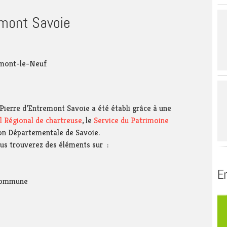
de la région du
 SIAEP du Thiers
Service public
Biblioth
emont Savoie
 mixte de l’Avant-
Se déplacer
voyard – SMAPS
Se loger
t
partemental
emont-le-Neuf
gement du Guiers
s affluents –
Pierre d’Entremont Savoie a été établi grâce à une
l Régional de chartreuse
, le
Service du Patrimoine
on Départementale de Savoie.
us trouverez des éléments sur :
En
 commune