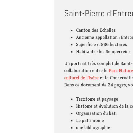
potable 
Enquêtes publiques
Thiers –
Saint-Pierre d’Entr
Le conseil municipal
Syndicat
s’engage …
Pays sa
Canton des Echelles
Portrait de territoire
Syndica
interdé
Ancienne appellation : Entr
Réglementation
d’aména
Superficie : 1836 hectares
et de se
Foncier
SIAGA
Habitants : les Semperreins
Connaître, préserver,
Un portrait très complet de Saint-
promouvoir notre
environnement
collaboration entre le
Parc Nature
culturel de l’Isère
et la Conservati
Sites en référence
Dans ce document de 24 pages, vo
Dans les médias !
Territoire et paysage
Histoire et évolution de la
Organisation du bâti
Le patrimoine
une bibliographie